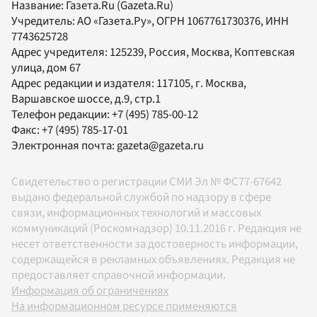
Название:
Газета.Ru
(Gazeta.Ru)
Учредитель:
АО «Газета.Ру»
, ОГРН 1067761730376, ИНН
7743625728
Адрес учредителя: 125239, Россия, Москва, Коптевская
улица, дом 67
Адрес редакции и издателя:
117105
, г.
Москва
,
Варшавское шоссе, д.9, стр.1
Телефон редакции:
+7 (495) 785-00-12
Факс:
+7 (495) 785-17-01
Электронная почта:
gazeta@gazeta.ru
Свидетельство о регистрации СМИ Эл № ФС77-67642
выдано федеральной службой по надзору в сфере
связи, информационных технологий и массовых
коммуникаций (Роскомнадзор) 10.11.2016 г. Редакция не
несет ответственности за достоверность информации,
содержащейся в рекламных объявлениях. Редакция не
предоставляет справочной информации.
Информация об ограничениях
На информационном ресурсе применяются