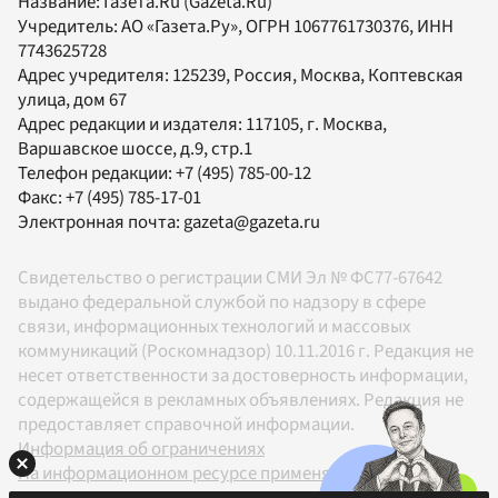
Название:
Газета.Ru
(Gazeta.Ru)
Учредитель:
АО «Газета.Ру»
, ОГРН 1067761730376, ИНН
7743625728
Адрес учредителя: 125239, Россия, Москва, Коптевская
улица, дом 67
Адрес редакции и издателя:
117105
, г.
Москва
,
Варшавское шоссе, д.9, стр.1
Телефон редакции:
+7 (495) 785-00-12
Факс:
+7 (495) 785-17-01
Электронная почта:
gazeta@gazeta.ru
Свидетельство о регистрации СМИ Эл № ФС77-67642
выдано федеральной службой по надзору в сфере
связи, информационных технологий и массовых
коммуникаций (Роскомнадзор) 10.11.2016 г. Редакция не
несет ответственности за достоверность информации,
содержащейся в рекламных объявлениях. Редакция не
предоставляет справочной информации.
Информация об ограничениях
На информационном ресурсе применяются