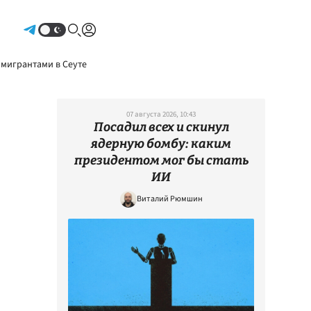
Авторизоваться
 мигрантами в Сеуте
07 августа 2026, 10:43
Посадил всех и скинул
ядерную бомбу: каким
президентом мог бы стать
ИИ
Виталий Рюмшин