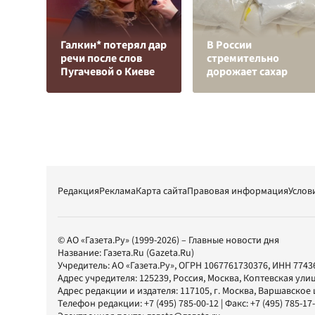
Галкин* потерял дар
В России
речи после слов
стремительно
Пугачевой о Киеве
дорожает сахар
Редакция
Реклама
Карта сайта
Правовая информация
Услов
© АО «Газета.Ру» (1999-2026) – Главные новости дня
Название:
Газета.Ru
(Gazeta.Ru)
Учредитель:
АО «Газета.Ру»
, ОГРН 1067761730376, ИНН 7743
Адрес учредителя: 125239, Россия, Москва, Коптевская улиц
Адрес редакции и издателя:
117105
, г.
Москва
,
Варшавское шо
Телефон редакции:
+7 (495) 785-00-12
| Факс:
+7 (495) 785-17