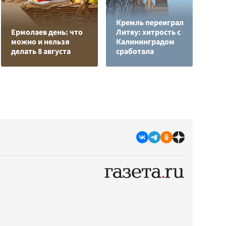
Кремль переиграл
Н
Ермолаев день: что
Литву: хитрость с
т
можно и нельзя
Калининградом
у
делать 8 августа
сработала
С