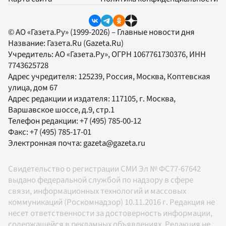
© АО «Газета.Ру» (1999-2026) – Главные новости дня
Название:
Газета.Ru
(Gazeta.Ru)
Учредитель:
АО «Газета.Ру»
, ОГРН 1067761730376, ИНН
7743625728
Адрес учредителя: 125239, Россия, Москва, Коптевская
улица, дом 67
Адрес редакции и издателя:
117105
, г.
Москва
,
Варшавское шоссе, д.9, стр.1
Телефон редакции:
+7 (495) 785-00-12
Факс:
+7 (495) 785-17-01
Электронная почта:
gazeta@gazeta.ru
Свидетельство о регистрации СМИ Эл № ФС77-67642
выдано федеральной службой по надзору в сфере
связи, информационных технологий и массовых
коммуникаций (Роскомнадзор) 10.11.2016 г. Редакция не
несет ответственности за достоверность информации,
содержащейся в рекламных объявлениях. Редакция не