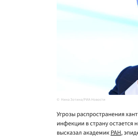
Нина Зотина/РИА Новости
Угрозы распространения ханта
инфекции в страну остается н
высказал академик
РАН
, эпи