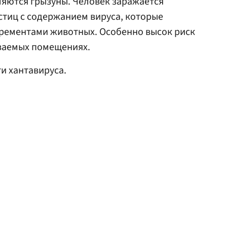
яются грызуны. Человек заражается
тиц с содержанием вируса, которые
крементами животных. Особенно высок риск
иваемых помещениях.
и хантавируса.