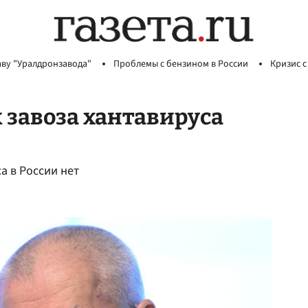
аву "Уралдронзавода"
Проблемы с бензином в России
Кризис с
завоза хантавируса
а в России нет