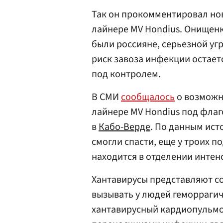
Так он прокомментировал нов
лайнере MV Hondius. Онищенк
были россияне, серьезной угр
риск завоза инфекции остает
под контролем.
В СМИ
сообщалось
о возможн
лайнере MV Hondius под фла
в
Кабо-Верде
. По данным ист
смогли спасти, еще у троих 
находится в отделении инте
Хантавирусы представляют со
вызывать у людей геморраги
хантавирусный кардиопульм