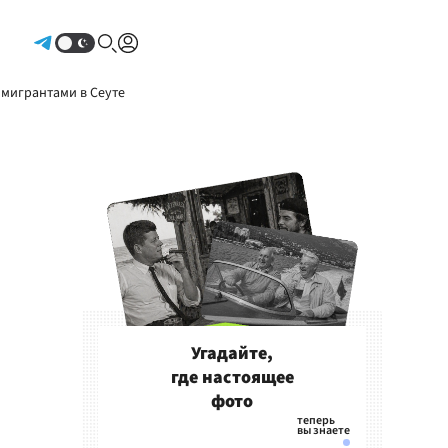
Авторизоваться
 мигрантами в Сеуте
Угадайте,
где настоящее
фото