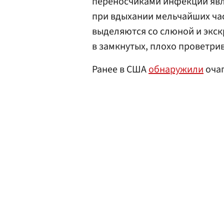
переносчиками инфекции явл
при вдыхании мельчайших час
выделяются со слюной и экс
в замкнутых, плохо проветр
Ранее в США
обнаружили
очаг