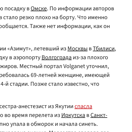
ю посадку в
Омске
. По информации авторов
 стало резко плохо на борту. Что именно
сообщается. Также нет информации, как он
ии «Азимут», летевший из
Москвы
в
Тбилиси
,
ку в аэропорту
Волгограда
из-за плохого
ажиров. Местный портал Volganet уточнил,
ребовалась 69-летней женщине, имеющей
-й стадии. Позже стало известно, что
сестра-анестезист из Якутии
спасла
о во время перелета из
Иркутска
в
Санкт-
пно упала в обморок и начала синеть.