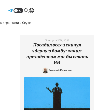
Авторизоваться
 мигрантами в Сеуте
07 августа 2026, 10:43
Посадил всех и скинул
ядерную бомбу: каким
президентом мог бы стать
ИИ
Виталий Рюмшин