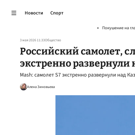
Новости
Спорт
Покушение на гл
3 мая 2026 11:33
Общество
Российский самолет, с
экстренно развернули 
Mash: самолет S7 экстренно развернули над Ка
Алена Зиновьева