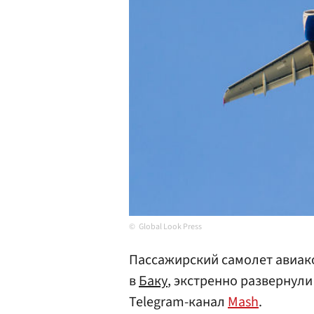
Global Look Press
Пассажирский самолет авиак
в
Баку
, экстренно развернули
Telegram-канал
Mash
.