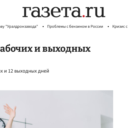
аву "Уралдронзавода"
Проблемы с бензином в России
Кризис с
рабочих и выходных
их и 12 выходных дней