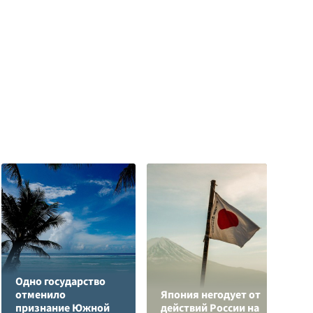
Одно государство
отменило
Япония негодует от
Р
признание Южной
действий России на
з