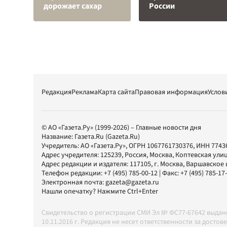
дорожает сахар
России
Редакция
Реклама
Карта сайта
Правовая информация
Услов
© АО «Газета.Ру» (1999-2026) – Главные новости дня
Название:
Газета.Ru
(Gazeta.Ru)
Учредитель:
АО «Газета.Ру»
, ОГРН 1067761730376, ИНН 7743
Адрес учредителя: 125239, Россия, Москва, Коптевская улиц
Адрес редакции и издателя:
117105
, г.
Москва
,
Варшавское шо
Телефон редакции:
+7 (495) 785-00-12
| Факс:
+7 (495) 785-17
Электронная почта:
gazeta@gazeta.ru
Нашли опечатку? Нажмите Ctrl+Enter
Свидетельство о регистрации СМИ Эл № ФС77-67642 выда
10.11.2016 г. Редакция не несет ответственности за дос