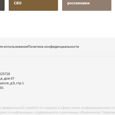
СВО
россиянами
ия использования
Политика конфиденциальности
625728
а, дом 67
ссе, д.9, стр.1
-01
но федеральной службой по надзору в сфере связи, информационных т
товерность информации, содержащейся в рекламных объявлениях. Редак