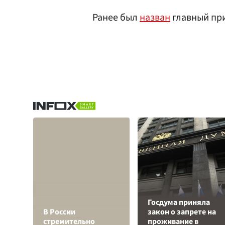
Ранее был
назван
главный при
Госдума приняла
В России
закон о запрете на
стремительно
проживание в