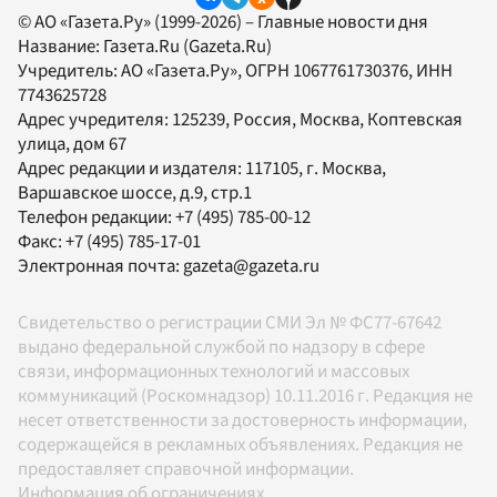
© АО «Газета.Ру» (1999-2026) – Главные новости дня
Название:
Газета.Ru
(Gazeta.Ru)
Учредитель:
АО «Газета.Ру»
, ОГРН 1067761730376, ИНН
7743625728
Адрес учредителя: 125239, Россия, Москва, Коптевская
улица, дом 67
Адрес редакции и издателя:
117105
, г.
Москва
,
Варшавское шоссе, д.9, стр.1
Телефон редакции:
+7 (495) 785-00-12
Факс:
+7 (495) 785-17-01
Электронная почта:
gazeta@gazeta.ru
Свидетельство о регистрации СМИ Эл № ФС77-67642
выдано федеральной службой по надзору в сфере
связи, информационных технологий и массовых
коммуникаций (Роскомнадзор) 10.11.2016 г. Редакция не
несет ответственности за достоверность информации,
содержащейся в рекламных объявлениях. Редакция не
предоставляет справочной информации.
Информация об ограничениях