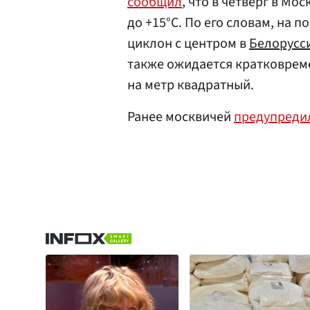
сообщил
, что в четверг в Мо
до +15°C. По его словам, на 
циклон с центром в
Белорусс
также ожидается кратковрем
на метр квадратный.
Ранее москвичей
предупреди