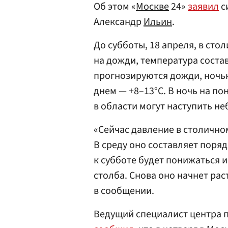
Об этом «
Москве
24»
заявил
с
Александр
Ильин
.
До субботы, 18 апреля, в сто
на дожди, температура состави
прогнозируются дожди, ночью 
днем — +8–13°C. В ночь на пон
в области могут наступить н
«Сейчас давление в столично
В среду оно составляет поряд
к субботе будет понижаться 
столба. Снова оно начнет ра
в сообщении.
Ведущий специалист центра 