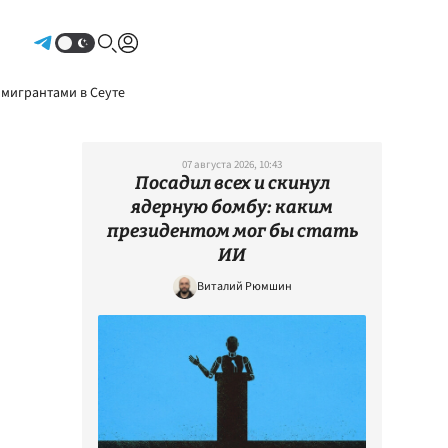
Авторизоваться
 мигрантами в Сеуте
07 августа 2026, 10:43
Посадил всех и скинул
ядерную бомбу: каким
президентом мог бы стать
ИИ
Виталий Рюмшин