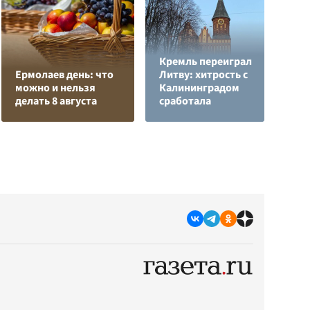
Кремль переиграл
Н
Ермолаев день: что
Литву: хитрость с
т
можно и нельзя
Калининградом
у
делать 8 августа
сработала
С