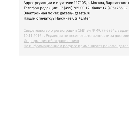
Адрес редакции и издателя:
117105
, г.
Москва
,
Варшавское шо
Телефон редакции:
+7 (495) 785-00-12
| Факс:
+7 (495) 785-17
Электронная почта:
gazeta@gazeta.ru
Нашли опечатку? Нажмите Ctrl+Enter
Свидетельство о регистрации СМИ Эл № ФС77-67642 выда
10.11.2016 г. Редакция не несет ответственности за дос
Информация об ограничениях
На информационном ресурсе применяются рекомендатель