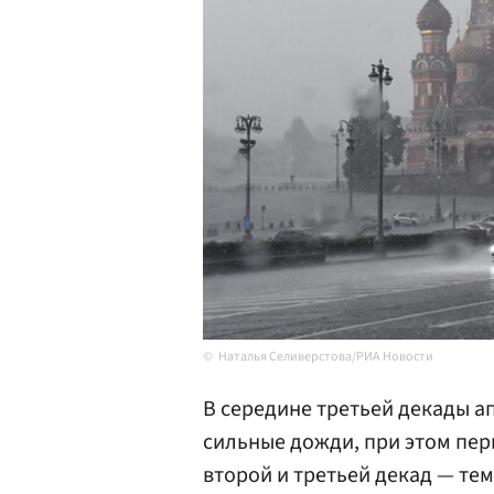
Наталья Селиверстова/РИА Новости
В середине третьей декады а
сильные дожди, при этом пер
второй и третьей декад — те