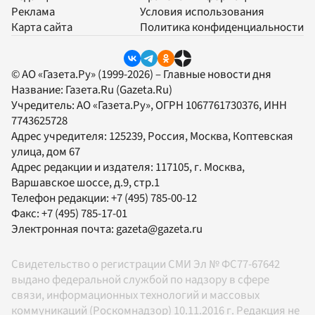
Реклама
Условия использования
Карта сайта
Политика конфиденциальности
© АО «Газета.Ру» (1999-2026) – Главные новости дня
Название:
Газета.Ru
(Gazeta.Ru)
Учредитель:
АО «Газета.Ру»
, ОГРН 1067761730376, ИНН
7743625728
Адрес учредителя: 125239, Россия, Москва, Коптевская
улица, дом 67
Адрес редакции и издателя:
117105
, г.
Москва
,
Варшавское шоссе, д.9, стр.1
Телефон редакции:
+7 (495) 785-00-12
Факс:
+7 (495) 785-17-01
Электронная почта:
gazeta@gazeta.ru
Свидетельство о регистрации СМИ Эл № ФС77-67642
выдано федеральной службой по надзору в сфере
связи, информационных технологий и массовых
коммуникаций (Роскомнадзор) 10.11.2016 г. Редакция не