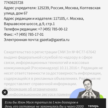
7743625728
Адрес учредителя: 125239, Россия, Москва, Коптевская
улица, дом 67
Адрес редакции и издателя:
117105
, г.
Москва
,
Варшавское шоссе, д.9, стр.1
Телефон редакции:
+7 (495) 785-00-12
Факс:
+7 (495) 785-17-01
Электронная почта:
gazeta@gazeta.ru
Свидетельство о регистрации СМИ Эл № ФС77-67642
выдано федеральной службой по надзору в сфере
связи, информационных технологий и массовых
коммуникаций (Роскомнадзор) 10.11.2016 г. Редакция не
несет ответственности за достоверность информации,
содержащейся в рекламных объявлениях. Редакция не
предоставляет справочной информации.
Информация об ограничениях
На информационном ресурсе применяются
рекомендательные технологии в соответствии с
Если бы Илон Маск тратил по 1 млн долларов в
Правилами
день, его состояние не закончилось бы и через 2000