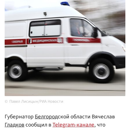
Павел Лисицын/РИА Новости
Губернатор
Белгород
ской области Вячеслав
Гладков
сообщил в
Telegram-канале
, что