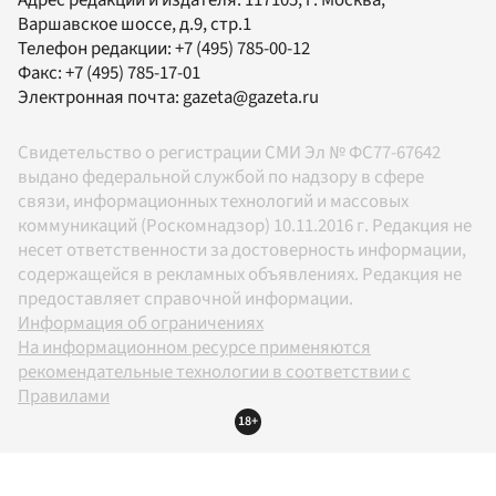
Варшавское шоссе, д.9, стр.1
Телефон редакции:
+7 (495) 785-00-12
Факс:
+7 (495) 785-17-01
Электронная почта:
gazeta@gazeta.ru
Свидетельство о регистрации СМИ Эл № ФС77-67642
выдано федеральной службой по надзору в сфере
связи, информационных технологий и массовых
коммуникаций (Роскомнадзор) 10.11.2016 г. Редакция не
несет ответственности за достоверность информации,
содержащейся в рекламных объявлениях. Редакция не
предоставляет справочной информации.
Информация об ограничениях
На информационном ресурсе применяются
рекомендательные технологии в соответствии с
Правилами
18+