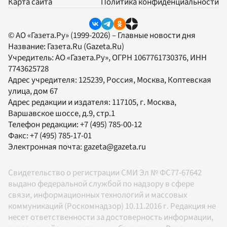
Карта сайта
Политика конфиденциальности
© АО «Газета.Ру» (1999-2026) – Главные новости дня
Название:
Газета.Ru
(Gazeta.Ru)
Учредитель:
АО «Газета.Ру»
, ОГРН 1067761730376, ИНН
7743625728
Адрес учредителя: 125239, Россия, Москва, Коптевская
улица, дом 67
Адрес редакции и издателя:
117105
, г.
Москва
,
Варшавское шоссе, д.9, стр.1
Телефон редакции:
+7 (495) 785-00-12
Факс:
+7 (495) 785-17-01
Электронная почта:
gazeta@gazeta.ru
Свидетельство о регистрации СМИ Эл № ФС77-67642
выдано федеральной службой по надзору в сфере
связи, информационных технологий и массовых
коммуникаций (Роскомнадзор) 10.11.2016 г. Редакция не
несет ответственности за достоверность информации,