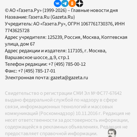
© АО «Газета.Ру» (1999-2026) – Главные новости дня
Название:
Газета.Ru
(Gazeta.Ru)
Учредитель:
АО «Газета.Ру»
, ОГРН 1067761730376, ИНН
7743625728
Адрес учредителя: 125239, Россия, Москва, Коптевская
улица, дом 67
Адрес редакции и издателя:
117105
, г.
Москва
,
Варшавское шоссе, д.9, стр.1
Телефон редакции:
+7 (495) 785-00-12
Факс:
+7 (495) 785-17-01
Электронная почта:
gazeta@gazeta.ru
Свидетельство о регистрации СМИ Эл № ФС77-67642
выдано федеральной службой по надзору в сфере
связи, информационных технологий и массовых
коммуникаций (Роскомнадзор) 10.11.2016 г. Редакция не
несет ответственности за достоверность информации,
содержащейся в рекламных объявлениях. Редакция не
предоставляет справочной информации.