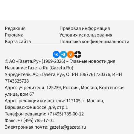
Редакция
Правовая информация
Реклама
Условия использования
Карта сайта
Политика конфиденциальности
© АО «Газета.Ру» (1999-2026) – Главные новости дня
Название:
Газета.Ru
(Gazeta.Ru)
Учредитель:
АО «Газета.Ру»
, ОГРН 1067761730376, ИНН
7743625728
Адрес учредителя: 125239, Россия, Москва, Коптевская
улица, дом 67
Адрес редакции и издателя:
117105
, г.
Москва
,
Варшавское шоссе, д.9, стр.1
Телефон редакции:
+7 (495) 785-00-12
Факс:
+7 (495) 785-17-01
Электронная почта:
gazeta@gazeta.ru