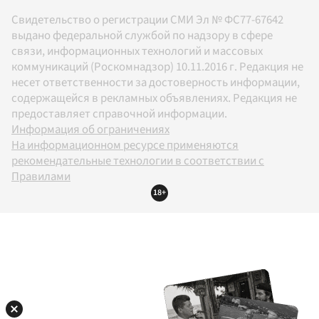
Свидетельство о регистрации СМИ Эл № ФС77-67642
выдано федеральной службой по надзору в сфере
связи, информационных технологий и массовых
коммуникаций (Роскомнадзор) 10.11.2016 г. Редакция не
несет ответственности за достоверность информации,
содержащейся в рекламных объявлениях. Редакция не
предоставляет справочной информации.
Информация об ограничениях
На информационном ресурсе применяются
рекомендательные технологии в соответствии с
Правилами
18+