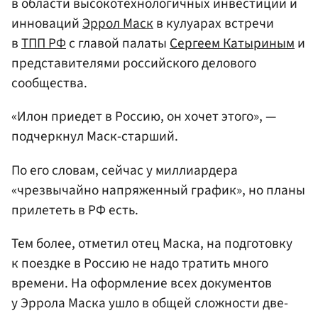
в области высокотехнологичных инвестиций и
инноваций
Эррол Маск
в кулуарах встречи
в
ТПП
РФ
с главой палаты
Сергеем Катыриным
и
представителями российского делового
сообщества.
«Илон приедет в Россию, он хочет этого», —
подчеркнул Маск-старший.
По его словам, сейчас у миллиардера
«чрезвычайно напряженный график», но планы
прилететь в РФ есть.
Тем более, отметил отец Маска, на подготовку
к поездке в Россию не надо тратить много
времени. На оформление всех документов
у Эррола Маска ушло в общей сложности две-