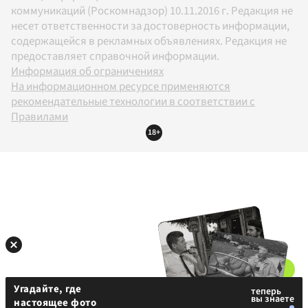
коммуникаций (Роскомнадзор) 10.11.2016 г. Редакция не
несет ответственности за достоверность информации,
содержащейся в рекламных объявлениях. Редакция не
предоставляет справочной информации.
Информация об ограничениях
На информационном ресурсе применяются
рекомендательные технологии в соответствии с
Правилами
18+
Угадайте, где
настоящее фото