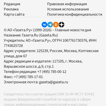
Редакция
Правовая информация
Реклама
Условия использования
Карта сайта
Политика конфиденциальности
© АО «Газета.Ру» (1999-2026) – Главные новости дня
Название:
Газета.Ru
(Gazeta.Ru)
Учредитель:
АО «Газета.Ру»
, ОГРН 1067761730376, ИНН
7743625728
Адрес учредителя: 125239, Россия, Москва, Коптевская
улица, дом 67
Адрес редакции и издателя:
117105
, г.
Москва
,
Варшавское шоссе, д.9, стр.1
Телефон редакции:
+7 (495) 785-00-12
Факс:
+7 (495) 785-17-01
Электронная почта:
gazeta@gazeta.ru
Свидетельство о регистрации СМИ Эл № ФС77-67642
выдано федеральной службой по надзору в сфере
связи, информационных технологий и массовых