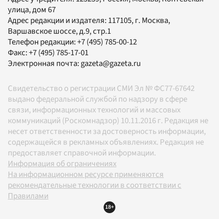
улица, дом 67
Адрес редакции и издателя:
117105
, г.
Москва
,
Варшавское шоссе, д.9, стр.1
Телефон редакции:
+7 (495) 785-00-12
Факс:
+7 (495) 785-17-01
Электронная почта:
gazeta@gazeta.ru
Свидетельство о регистрации СМИ Эл № ФС77-67642
выдано федеральной службой по надзору в сфере
связи, информационных технологий и массовых
коммуникаций (Роскомнадзор) 10.11.2016 г. Редакция не
несет ответственности за достоверность информации,
содержащейся в рекламных объявлениях. Редакция не
предоставляет справочной информации.
Информация об ограничениях
На информационном ресурсе применяются
рекомендательные технологии в соответствии с
Правилами
18+