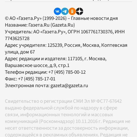
© АО «Газета.Ру» (1999-2026) – Главные новости дня
Название:
Газета.Ru
(Gazeta.Ru)
Учредитель:
АО «Газета.Ру»
, ОГРН 1067761730376, ИНН
7743625728
Адрес учредителя: 125239, Россия, Москва, Коптевская
улица, дом 67
Адрес редакции и издателя:
117105
, г.
Москва
,
Варшавское шоссе, д.9, стр.1
Телефон редакции:
+7 (495) 785-00-12
Факс:
+7 (495) 785-17-01
Электронная почта:
gazeta@gazeta.ru
Свидетельство о регистрации СМИ Эл № ФС77-67642
выдано федеральной службой по надзору в сфере
связи, информационных технологий и массовых
коммуникаций (Роскомнадзор) 10.11.2016 г. Редакция не
несет ответственности за достоверность информации,
содержащейся в рекламных объявлениях. Редакция не