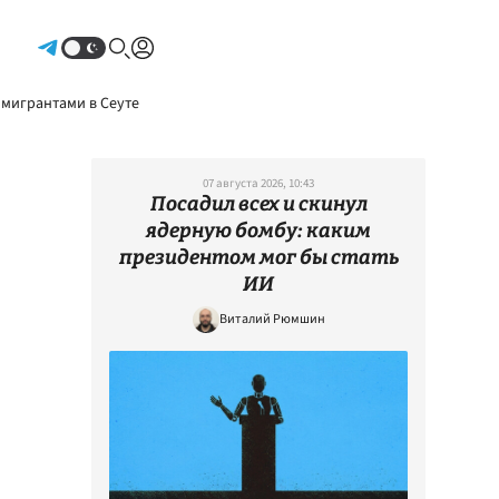
Авторизоваться
 мигрантами в Сеуте
07 августа 2026, 10:43
Посадил всех и скинул
ядерную бомбу: каким
президентом мог бы стать
ИИ
Виталий Рюмшин