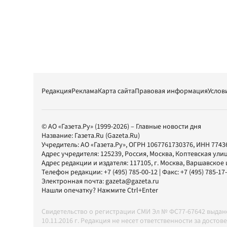
Редакция
Реклама
Карта сайта
Правовая информация
Услов
© АО «Газета.Ру» (1999-2026) – Главные новости дня
Название:
Газета.Ru
(Gazeta.Ru)
Учредитель:
АО «Газета.Ру»
, ОГРН 1067761730376, ИНН 7743
Адрес учредителя: 125239, Россия, Москва, Коптевская улиц
Адрес редакции и издателя:
117105
, г.
Москва
,
Варшавское шо
Телефон редакции:
+7 (495) 785-00-12
| Факс:
+7 (495) 785-17
Электронная почта:
gazeta@gazeta.ru
Нашли опечатку? Нажмите Ctrl+Enter
Свидетельство о регистрации СМИ Эл № ФС77-67642 выда
10.11.2016 г. Редакция не несет ответственности за дос