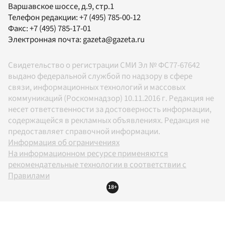
Варшавское шоссе, д.9, стр.1
Телефон редакции:
+7 (495) 785-00-12
Факс:
+7 (495) 785-17-01
Электронная почта:
gazeta@gazeta.ru
Свидетельство о регистрации СМИ Эл № ФС77-67642
выдано федеральной службой по надзору в сфере
связи, информационных технологий и массовых
коммуникаций (Роскомнадзор) 10.11.2016 г. Редакция не
несет ответственности за достоверность информации,
содержащейся в рекламных объявлениях. Редакция не
предоставляет справочной информации.
Информация об ограничениях
На информационном ресурсе применяются
рекомендательные технологии в соответствии с
Правилами
18+