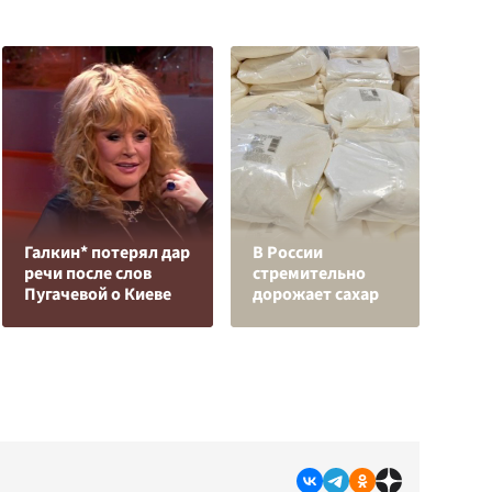
"
Галкин* потерял дар
В России
з
речи после слов
стремительно
з
Пугачевой о Киеве
дорожает сахар
Д