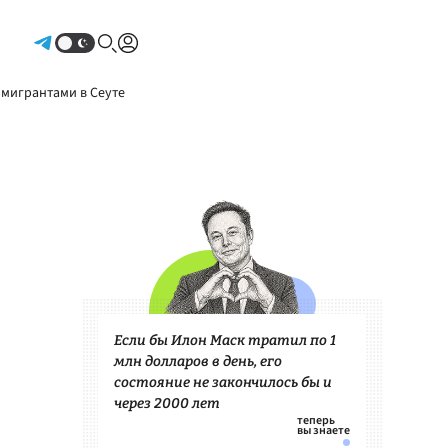
Авторизоваться
 мигрантами в Сеуте
Если бы Илон Маск тратил по 1
млн долларов в день, его
состояние не закончилось бы и
через 2000 лет