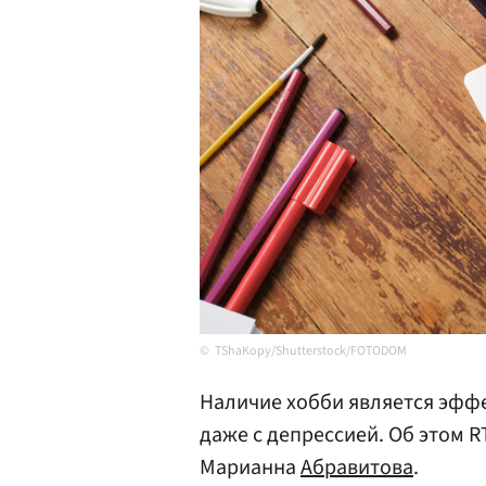
TShaKopy/Shutterstock/FOTODOM
Наличие хобби является эфф
даже с депрессией. Об этом 
Марианна
Абравитова
.