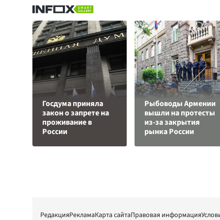
Госдума приняла
Рыбоводы Армении
закон о запрете на
вышли на протесты
проживание в
из-за закрытия
России
рынка России
Редакция
Реклама
Карта сайта
Правовая информация
Услов