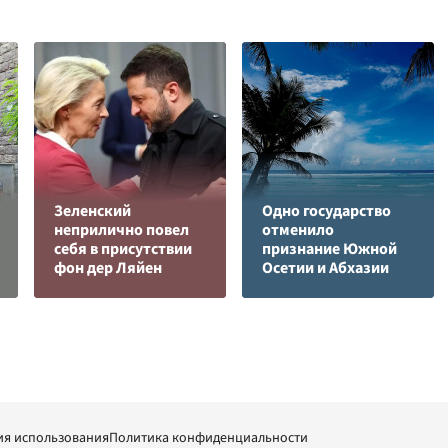
Зеленский
Одно государство
неприлично повел
отменило
cебя в присутствии
признание Южной
фон дер Ляйен
Осетии и Абхазии
ия использования
Политика конфиденциальности