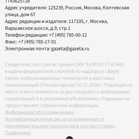
7743625728
Адрес учредителя: 125239, Россия, Москва, Коптевская
улица, дом 67
Адрес редакции и издателя:
117105
, г.
Москва
,
Варшавское шоссе, д.9, стр.1
Телефон редакции:
+7 (495) 785-00-12
Факс:
+7 (495) 785-17-01
Электронная почта:
gazeta@gazeta.ru
Свидетельство о регистрации СМИ Эл № ФС77-67642
выдано федеральной службой по надзору в сфере
связи, информационных технологий и массовых
коммуникаций (Роскомнадзор) 10.11.2016 г. Редакция не
несет ответственности за достоверность информации,
содержащейся в рекламных объявлениях. Редакция не
предоставляет справочной информации.
Информация об ограничениях
На информационном ресурсе применяются
рекомендательные технологии в соответствии с
Правилами