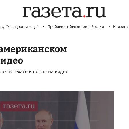
аву "Уралдронзавода"
Проблемы с бензином в России
Кризис с
 американском
видео
лся в Техасе и попал на видео