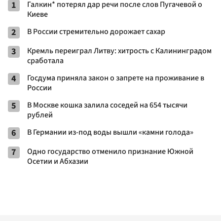
1
Галкин* потерял дар речи после слов Пугачевой о
Киеве
2
В России стремительно дорожает сахар
3
Кремль переиграл Литву: хитрость с Калининградом
сработала
4
Госдума приняла закон о запрете на проживание в
России
5
В Москве кошка залила соседей на 654 тысячи
рублей
6
В Германии из-под воды вышли «камни голода»
7
Одно государство отменило признание Южной
Осетии и Абхазии