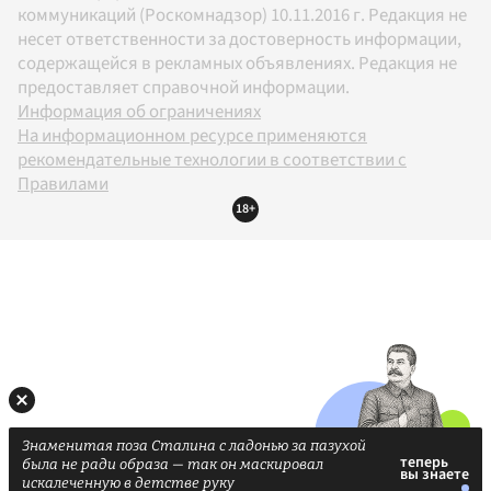
коммуникаций (Роскомнадзор) 10.11.2016 г. Редакция не
несет ответственности за достоверность информации,
содержащейся в рекламных объявлениях. Редакция не
предоставляет справочной информации.
Информация об ограничениях
На информационном ресурсе применяются
рекомендательные технологии в соответствии с
Правилами
18+
Знаменитая поза Сталина с ладонью за пазухой
была не ради образа — так он маскировал
искалеченную в детстве руку