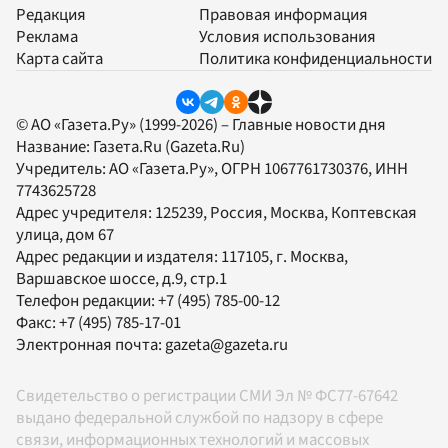
Редакция
Правовая информация
Реклама
Условия использования
Карта сайта
Политика конфиденциальности
© АО «Газета.Ру» (1999-2026) – Главные новости дня
Название:
Газета.Ru
(Gazeta.Ru)
Учредитель:
АО «Газета.Ру»
, ОГРН 1067761730376, ИНН
7743625728
Адрес учредителя: 125239, Россия, Москва, Коптевская
улица, дом 67
Адрес редакции и издателя:
117105
, г.
Москва
,
Варшавское шоссе, д.9, стр.1
Телефон редакции:
+7 (495) 785-00-12
Факс:
+7 (495) 785-17-01
Электронная почта:
gazeta@gazeta.ru
Свидетельство о регистрации СМИ Эл № ФС77-67642
выдано федеральной службой по надзору в сфере
связи, информационных технологий и массовых