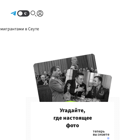
Авторизоваться
 мигрантами в Сеуте
Угадайте,
где настоящее
фото