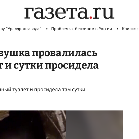
аву "Уралдронзавода"
Проблемы с бензином в России
Кризис с
евушка провалилась
 и сутки просидела
ный туалет и просидела там сутки