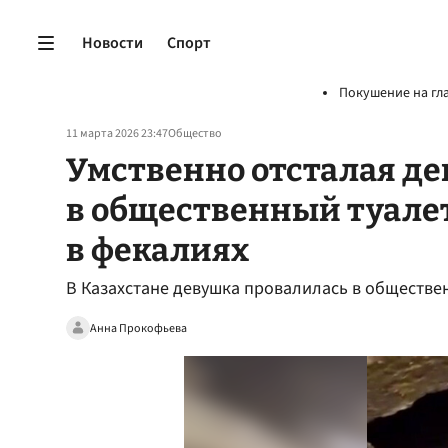
Новости
Спорт
Покушение на гл
11 марта 2026 23:47
Общество
Умственно отсталая д
в общественный туалет
в фекалиях
В Казахстане девушка провалилась в обществен
Анна Прокофьева