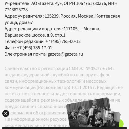
Учредитель:
АО «Газета.Ру»
, ОГРН 1067761730376, ИНН
7743625728
Адрес учредителя: 125239, Россия, Москва, Коптевская
улица, дом 67
Адрес редакции и издателя:
117105
, г.
Москва
,
Варшавское шоссе, д.9, стр.1
Телефон редакции:
+7 (495) 785-00-12
Факс:
+7 (495) 785-17-01
Электронная почта:
gazeta@gazeta.ru
Свидетельство о регистрации СМИ Эл № ФС77-67642
выдано федеральной службой по надзору в сфере
связи, информационных технологий и массовых
коммуникаций (Роскомнадзор) 10.11.2016 г. Редакция не
несет ответственности за достоверность информации,
содержащейся в рекламных объявлениях. Редакция не
предоставляет справочной информации.
Информация об ограничениях
На информационном ресурсе применяются
рекомендательные технологии в соответствии с