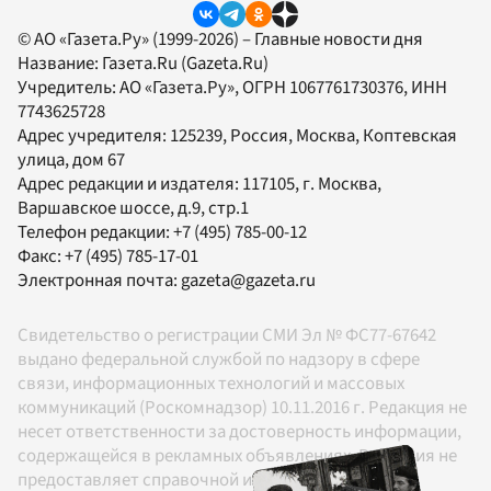
© АО «Газета.Ру» (1999-2026) – Главные новости дня
Название:
Газета.Ru
(Gazeta.Ru)
Учредитель:
АО «Газета.Ру»
, ОГРН 1067761730376, ИНН
7743625728
Адрес учредителя: 125239, Россия, Москва, Коптевская
улица, дом 67
Адрес редакции и издателя:
117105
, г.
Москва
,
Варшавское шоссе, д.9, стр.1
Телефон редакции:
+7 (495) 785-00-12
Факс:
+7 (495) 785-17-01
Электронная почта:
gazeta@gazeta.ru
Свидетельство о регистрации СМИ Эл № ФС77-67642
выдано федеральной службой по надзору в сфере
связи, информационных технологий и массовых
коммуникаций (Роскомнадзор) 10.11.2016 г. Редакция не
несет ответственности за достоверность информации,
содержащейся в рекламных объявлениях. Редакция не
предоставляет справочной информации.