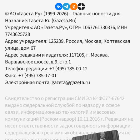
© АО «Газета.Ру» (1999-2026) – Главные новости дня
Название:
Газета.Ru
(Gazeta.Ru)
Учредитель:
АО «Газета.Ру»
, ОГРН 1067761730376, ИНН
7743625728
Адрес учредителя: 125239, Россия, Москва, Коптевская
улица, дом 67
Адрес редакции и издателя:
117105
, г.
Москва
,
Варшавское шоссе, д.9, стр.1
Телефон редакции:
+7 (495) 785-00-12
Факс:
+7 (495) 785-17-01
Электронная почта:
gazeta@gazeta.ru
Свидетельство о регистрации СМИ Эл № ФС77-67642
выдано федеральной службой по надзору в сфере
связи, информационных технологий и массовых
коммуникаций (Роскомнадзор) 10.11.2016 г. Редакция не
несет ответственности за достоверность информации,
содержащейся в рекламных объявлениях. Редакция не
предоставляет справочной информации.