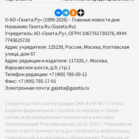
© АО «Газета.Ру» (1999-2026) – Главные новости дня
Название:
Газета.Ru
(Gazeta.Ru)
Учредитель:
АО «Газета.Ру»
, ОГРН 1067761730376, ИНН
7743625728
Адрес учредителя: 125239, Россия, Москва, Коптевская
улица, дом 67
Адрес редакции и издателя:
117105
, г.
Москва
,
Варшавское шоссе, д.9, стр.1
Телефон редакции:
+7 (495) 785-00-12
Факс:
+7 (495) 785-17-01
Электронная почта:
gazeta@gazeta.ru
Свидетельство о регистрации СМИ Эл № ФС77-67642
выдано федеральной службой по надзору в сфере
связи, информационных технологий и массовых
коммуникаций (Роскомнадзор) 10.11.2016 г. Редакция не
несет ответственности за достоверность информации,
содержащейся в рекламных объявлениях. Редакция не