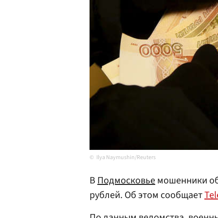
Ilya Naymushin/Reuters
В
Подмосковье
мошенники обм
рублей. Об этом сообщает
Te
По данным ведомства, военн