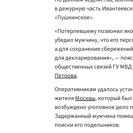
в дежурную часть Ивантеевск
«Пушкинское».
«Потерпевшему позвонил як
убедил мужчину, что его пе
а для сохранения сбережени
для декларирования», — поя
общественных связей ГУ МВД
Петрова
.
Оперативникам удалось устан
жителя
Москвы
, который был
возбуждено уголовное дело п
Задержанный мужчина помещ
поиски его подельников.