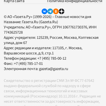
Карта сайта
Политика конфиденциальности
© АО «Газета.Ру» (1999-2026) – Главные новости дня
Название:
Газета.Ru
(Gazeta.Ru)
Учредитель:
АО «Газета.Ру»
, ОГРН 1067761730376, ИНН
7743625728
Адрес учредителя: 125239, Россия, Москва, Коптевская
улица, дом 67
Адрес редакции и издателя:
117105
, г.
Москва
,
Варшавское шоссе, д.9, стр.1
Телефон редакции:
+7 (495) 785-00-12
Факс:
+7 (495) 785-17-01
Электронная почта:
gazeta@gazeta.ru
Свидетельство о регистрации СМИ Эл № ФС77-67642
выдано федеральной службой по надзору в сфере
связи, информационных технологий и массовых
коммуникаций (Роскомнадзор) 10.11.2016 г. Редакция не
несет ответственности за достоверность информации,