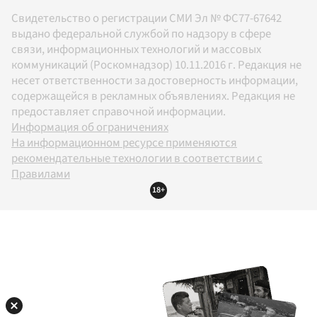
Свидетельство о регистрации СМИ Эл № ФС77-67642
выдано федеральной службой по надзору в сфере
связи, информационных технологий и массовых
коммуникаций (Роскомнадзор) 10.11.2016 г. Редакция не
несет ответственности за достоверность информации,
содержащейся в рекламных объявлениях. Редакция не
предоставляет справочной информации.
Информация об ограничениях
На информационном ресурсе применяются
рекомендательные технологии в соответствии с
Правилами
18+