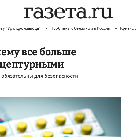
аву "Уралдронзавода"
Проблемы с бензином в России
Кризис с
чему все больше
рецептурными
 обязательны для безопасности