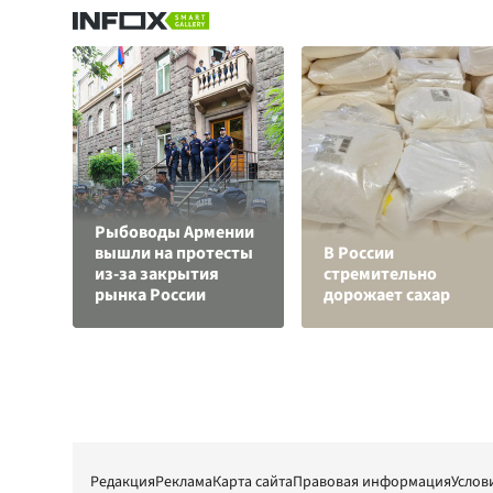
Рыбоводы Армении
вышли на протесты
В России
из-за закрытия
стремительно
рынка России
дорожает сахар
Редакция
Реклама
Карта сайта
Правовая информация
Услов