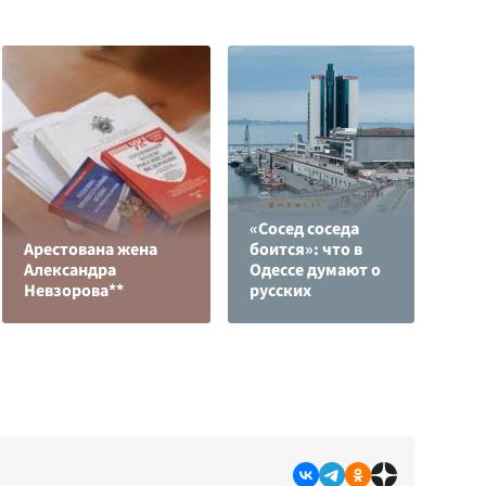
«Сосед соседа
О
Арестована жена
боится»: что в
о
Александра
Одессе думают о
п
Невзорова**
русских
О