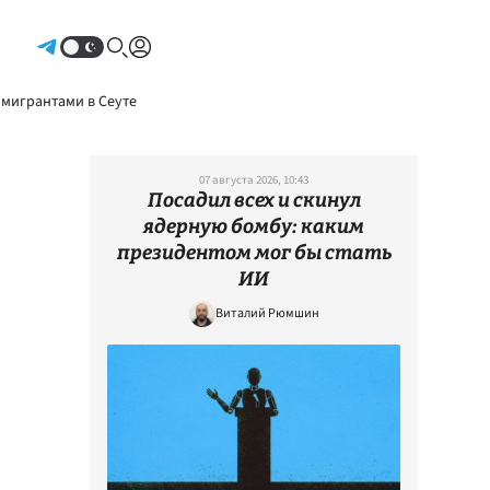
Авторизоваться
 мигрантами в Сеуте
07 августа 2026, 10:43
Посадил всех и скинул
ядерную бомбу: каким
президентом мог бы стать
ИИ
Виталий Рюмшин