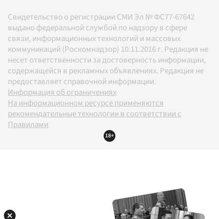
Свидетельство о регистрации СМИ Эл № ФС77-67642
выдано федеральной службой по надзору в сфере
связи, информационных технологий и массовых
коммуникаций (Роскомнадзор) 10.11.2016 г. Редакция не
несет ответственности за достоверность информации,
содержащейся в рекламных объявлениях. Редакция не
предоставляет справочной информации.
Информация об ограничениях
На информационном ресурсе применяются
рекомендательные технологии в соответствии с
Правилами
18+