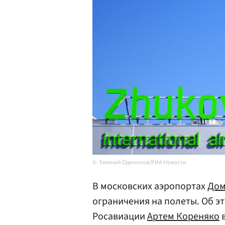
Евгений Одиноков/РИА Новости
В московских аэропортах
Дом
ограничения на полеты. Об э
Росавиации
Артем Кореняко
в