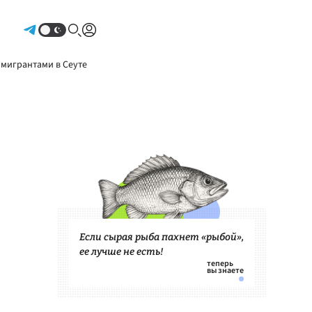
Авторизоваться
 мигрантами в Сеуте
Если сырая рыба пахнет «рыбой»,
ее лучше не есть!