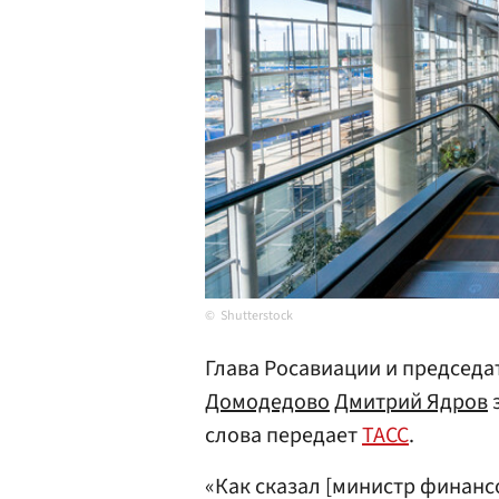
Shutterstock
Глава Росавиации и председа
Домодедово
Дмитрий Ядров
з
слова передает
ТАСС
.
«Как сказал [министр финанс