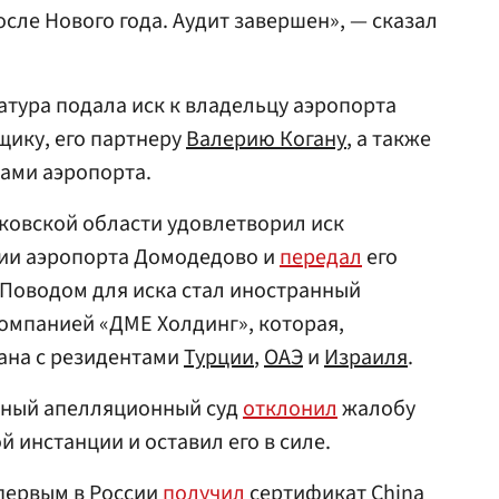
сле Нового года. Аудит завершен», — сказал
атура подала иск к владельцу аэропорта
ику, его партнеру
Валерию Когану
, а также
ами аэропорта.
ковской области удовлетворил иск
ии аэропорта Домодедово и
передал
его
. Поводом для иска стал иностранный
омпанией «ДМЕ Холдинг», которая,
ана с резидентами
Турции
,
ОАЭ
и
Израиля
.
жный апелляционный суд
отклонил
жалобу
 инстанции и оставил его в силе.
первым в России
получил
сертификат China