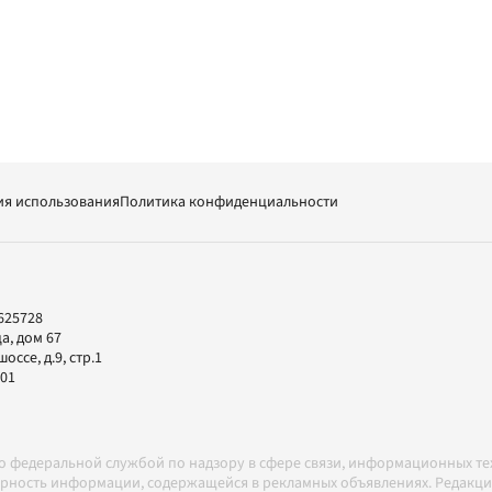
ия использования
Политика конфиденциальности
625728
а, дом 67
ссе, д.9, стр.1
-01
но федеральной службой по надзору в сфере связи, информационных т
товерность информации, содержащейся в рекламных объявлениях. Редак