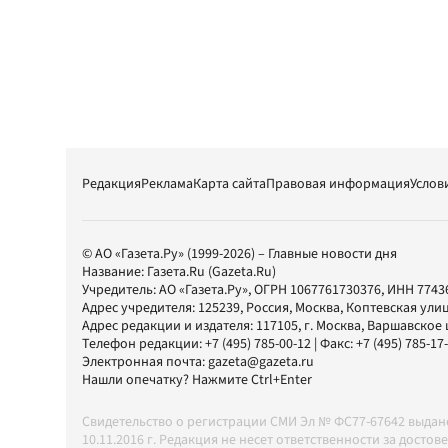
Редакция
Реклама
Карта сайта
Правовая информация
Услов
© АО «Газета.Ру» (1999-2026) – Главные новости дня
Название:
Газета.Ru
(Gazeta.Ru)
Учредитель:
АО «Газета.Ру»
, ОГРН 1067761730376, ИНН 7743
Адрес учредителя: 125239, Россия, Москва, Коптевская улиц
Адрес редакции и издателя:
117105
, г.
Москва
,
Варшавское шо
Телефон редакции:
+7 (495) 785-00-12
| Факс:
+7 (495) 785-17
Электронная почта:
gazeta@gazeta.ru
Нашли опечатку? Нажмите Ctrl+Enter
Свидетельство о регистрации СМИ Эл № ФС77-67642 выда
10.11.2016 г. Редакция не несет ответственности за дос