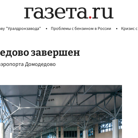
аву "Уралдронзавода"
Проблемы с бензином в России
Кризис с
дедово завершен
аэропорта Домодедово