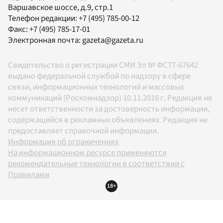
Варшавское шоссе, д.9, стр.1
Телефон редакции:
+7 (495) 785-00-12
Факс:
+7 (495) 785-17-01
Электронная почта:
gazeta@gazeta.ru
Свидетельство о регистрации СМИ Эл № ФС77-67642
выдано федеральной службой по надзору в сфере
связи, информационных технологий и массовых
коммуникаций (Роскомнадзор) 10.11.2016 г. Редакция не
несет ответственности за достоверность информации,
содержащейся в рекламных объявлениях. Редакция не
предоставляет справочной информации.
Информация об ограничениях
На информационном ресурсе применяются
рекомендательные технологии в соответствии с
Правилами
18+