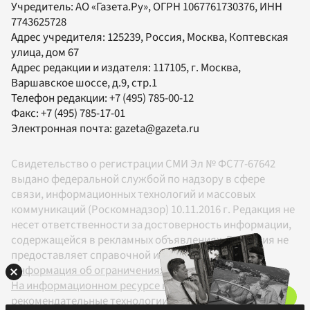
Учредитель:
АО «Газета.Ру»
, ОГРН 1067761730376, ИНН
7743625728
Адрес учредителя: 125239, Россия, Москва, Коптевская
улица, дом 67
Адрес редакции и издателя:
117105
, г.
Москва
,
Варшавское шоссе, д.9, стр.1
Телефон редакции:
+7 (495) 785-00-12
Факс:
+7 (495) 785-17-01
Электронная почта:
gazeta@gazeta.ru
Свидетельство о регистрации СМИ Эл № ФС77-67642
выдано федеральной службой по надзору в сфере
связи, информационных технологий и массовых
коммуникаций (Роскомнадзор) 10.11.2016 г. Редакция не
несет ответственности за достоверность информации,
содержащейся в рекламных объявлениях. Редакция не
предоставляет справочной информации.
Информация об ограничениях
На информационном ресурсе применяются
рекомендательные технологии в соответствии с