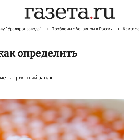
аву "Уралдронзавода"
Проблемы с бензином в России
Кризис с
как определить
иметь приятный запах