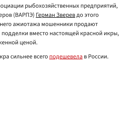
социации рыбохозяйственных предприятий,
еров (ВАРПЭ)
Герман Зверев
до этого
однего ажиотажа мошенники продают
 подделки вместо настоящей красной икры,
женной ценой.
икра сильнее всего
подешевела
в России.