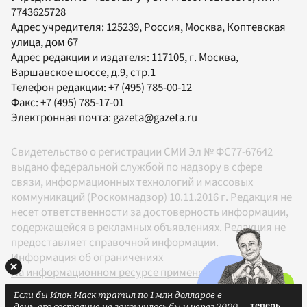
7743625728
Адрес учредителя: 125239, Россия, Москва, Коптевская
улица, дом 67
Адрес редакции и издателя:
117105
, г.
Москва
,
Варшавское шоссе, д.9, стр.1
Телефон редакции:
+7 (495) 785-00-12
Факс:
+7 (495) 785-17-01
Электронная почта:
gazeta@gazeta.ru
Свидетельство о регистрации СМИ Эл № ФС77-67642
выдано федеральной службой по надзору в сфере
связи, информационных технологий и массовых
коммуникаций (Роскомнадзор) 10.11.2016 г. Редакция не
несет ответственности за достоверность информации,
содержащейся в рекламных объявлениях. Редакция не
предоставляет справочной информации.
Информация об ограничениях
На информационном ресурсе применяются
рекомендательные технологии в соответствии с
Если бы Илон Маск тратил по 1 млн долларов в
Правилами
день, его состояние не закончилось бы и через 2000