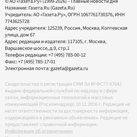
© АО «Газета.Ру» (1999-2026) – Главные новости дня
Название:
Газета.Ru
(Gazeta.Ru)
Учредитель:
АО «Газета.Ру»
, ОГРН 1067761730376, ИНН
7743625728
Адрес учредителя: 125239, Россия, Москва, Коптевская
улица, дом 67
Адрес редакции и издателя:
117105
, г.
Москва
,
Варшавское шоссе, д.9, стр.1
Телефон редакции:
+7 (495) 785-00-12
Факс:
+7 (495) 785-17-01
Электронная почта:
gazeta@gazeta.ru
Свидетельство о регистрации СМИ Эл № ФС77-67642
выдано федеральной службой по надзору в сфере
связи, информационных технологий и массовых
коммуникаций (Роскомнадзор) 10.11.2016 г. Редакция не
несет ответственности за достоверность информации,
содержащейся в рекламных объявлениях. Редакция не
предоставляет справочной информации.
Информация об ограничениях