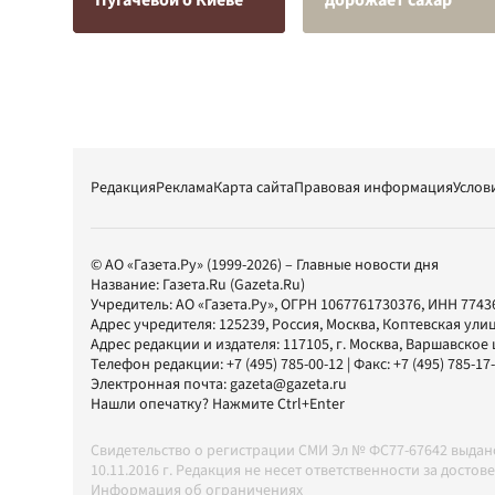
Пугачевой о Киеве
дорожает сахар
Редакция
Реклама
Карта сайта
Правовая информация
Услов
© АО «Газета.Ру» (1999-2026) – Главные новости дня
Название:
Газета.Ru
(Gazeta.Ru)
Учредитель:
АО «Газета.Ру»
, ОГРН 1067761730376, ИНН 7743
Адрес учредителя: 125239, Россия, Москва, Коптевская улиц
Адрес редакции и издателя:
117105
, г.
Москва
,
Варшавское шо
Телефон редакции:
+7 (495) 785-00-12
| Факс:
+7 (495) 785-17
Электронная почта:
gazeta@gazeta.ru
Нашли опечатку? Нажмите Ctrl+Enter
Свидетельство о регистрации СМИ Эл № ФС77-67642 выда
10.11.2016 г. Редакция не несет ответственности за дос
Информация об ограничениях