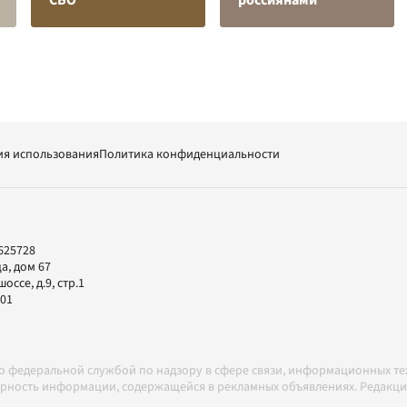
СВО
россиянами
ия использования
Политика конфиденциальности
625728
а, дом 67
ссе, д.9, стр.1
-01
но федеральной службой по надзору в сфере связи, информационных т
товерность информации, содержащейся в рекламных объявлениях. Редак