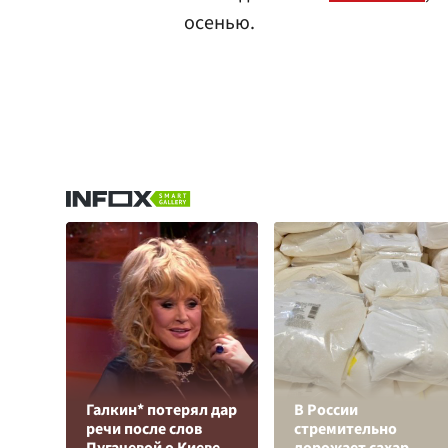
осенью.
Галкин* потерял дар
В России
речи после слов
стремительно