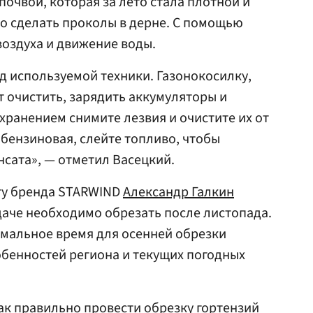
 почвой, которая за лето стала плотной и
но сделать проколы в дерне. С помощью
воздуха и движение воды.
од используемой техники. Газонокосилку,
т очистить, зарядить аккумуляторы и
 хранением снимите лезвия и очистите их от
 бензиновая, слейте топливо, чтобы
сата», — отметил Васецкий.
ту бренда STARWIND
Александр Галкин
 даче необходимо обрезать после листопада.
имальное время для осенней обрезки
обенностей региона и текущих погодных
как правильно провести обрезку гортензий