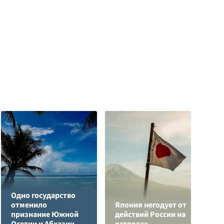
Одно государство
отменило
Япония негодует от
Р
признание Южной
действий России на
з