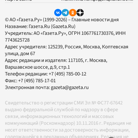
© АО «Газета.Ру» (1999-2026) – Главные новости дня
Название:
Газета.Ru
(Gazeta.Ru)
Учредитель:
АО «Газета.Ру»
, ОГРН 1067761730376, ИНН
7743625728
Адрес учредителя: 125239, Россия, Москва, Коптевская
улица, дом 67
Адрес редакции и издателя:
117105
, г.
Москва
,
Варшавское шоссе, д.9, стр.1
Телефон редакции:
+7 (495) 785-00-12
Факс:
+7 (495) 785-17-01
Электронная почта:
gazeta@gazeta.ru
Свидетельство о регистрации СМИ Эл № ФС77-67642
выдано федеральной службой по надзору в сфере
связи, информационных технологий и массовых
коммуникаций (Роскомнадзор) 10.11.2016 г. Редакция не
несет ответственности за достоверность информации,
содержащейся в рекламных объявлениях. Редакция не