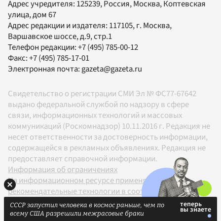
Адрес учредителя: 125239, Россия, Москва, Коптевская
улица, дом 67
Адрес редакции и издателя:
117105
, г.
Москва
,
Варшавское шоссе, д.9, стр.1
Телефон редакции:
+7 (495) 785-00-12
Факс:
+7 (495) 785-17-01
Электронная почта:
gazeta@gazeta.ru
Свидетельство о регистрации СМИ Эл № ФС77-67642
выдано федеральной службой по надзору в сфере
связи, информационных технологий и массовых
коммуникаций (Роскомнадзор) 10.11.2016 г. Редакция не
несет ответственности за достоверность информации,
содержащейся в рекламных объявлениях. Редакция не
предоставляет справочной информации.
Информация об ограничениях
На информационном ресурсе применяются
рекомендательные технологии в соответствии с
Правилами
СССР запустил человека в космос раньше, чем по
18+
всему США разрешили межрасовые браки