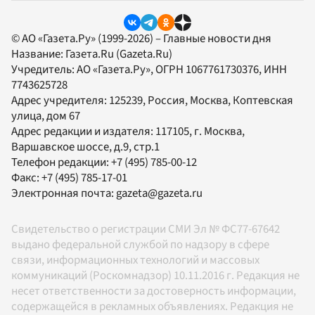
© АО «Газета.Ру» (1999-2026) – Главные новости дня
Название:
Газета.Ru
(Gazeta.Ru)
Учредитель:
АО «Газета.Ру»
, ОГРН 1067761730376, ИНН
7743625728
Адрес учредителя: 125239, Россия, Москва, Коптевская
улица, дом 67
Адрес редакции и издателя:
117105
, г.
Москва
,
Варшавское шоссе, д.9, стр.1
Телефон редакции:
+7 (495) 785-00-12
Факс:
+7 (495) 785-17-01
Электронная почта:
gazeta@gazeta.ru
Свидетельство о регистрации СМИ Эл № ФС77-67642
выдано федеральной службой по надзору в сфере
связи, информационных технологий и массовых
коммуникаций (Роскомнадзор) 10.11.2016 г. Редакция не
несет ответственности за достоверность информации,
содержащейся в рекламных объявлениях. Редакция не