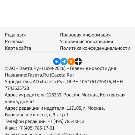
Редакция
Правовая информация
Реклама
Условия использования
Карта сайта
Политика конфиденциальности
© АО «Газета.Ру» (1999-2026) – Главные новости дня
Название:
Газета.Ru
(Gazeta.Ru)
Учредитель:
АО «Газета.Ру»
, ОГРН 1067761730376, ИНН
7743625728
Адрес учредителя: 125239, Россия, Москва, Коптевская
улица, дом 67
Адрес редакции и издателя:
117105
, г.
Москва
,
Варшавское шоссе, д.9, стр.1
Телефон редакции:
+7 (495) 785-00-12
Факс:
+7 (495) 785-17-01
Электронная почта:
gazeta@gazeta.ru