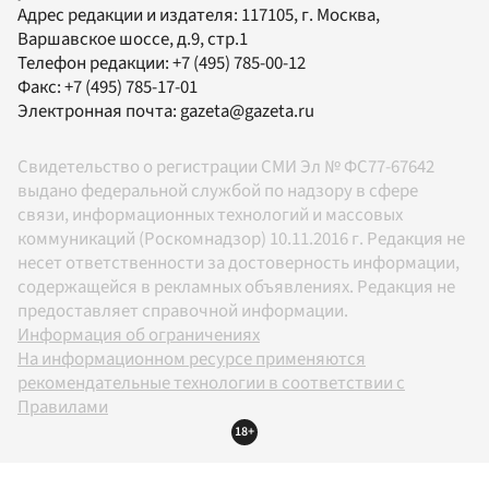
Адрес редакции и издателя:
117105
, г.
Москва
,
Варшавское шоссе, д.9, стр.1
Телефон редакции:
+7 (495) 785-00-12
Факс:
+7 (495) 785-17-01
Электронная почта:
gazeta@gazeta.ru
Свидетельство о регистрации СМИ Эл № ФС77-67642
выдано федеральной службой по надзору в сфере
связи, информационных технологий и массовых
коммуникаций (Роскомнадзор) 10.11.2016 г. Редакция не
несет ответственности за достоверность информации,
содержащейся в рекламных объявлениях. Редакция не
предоставляет справочной информации.
Информация об ограничениях
На информационном ресурсе применяются
рекомендательные технологии в соответствии с
Правилами
18+