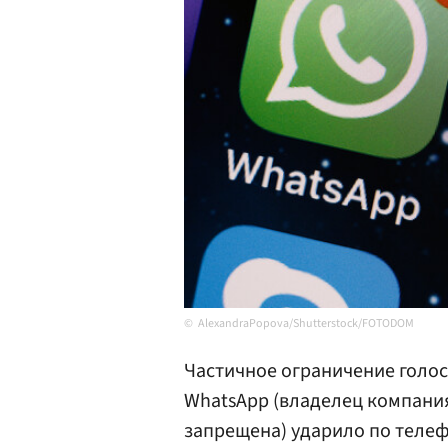
AlexandraPopova/Shutterstock/FOTODOM
Частичное ограничение голос
WhatsApp (владелец компания
запрещена) ударило по теле