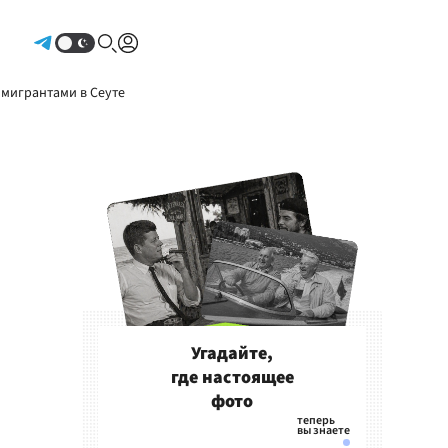
Авторизоваться
 мигрантами в Сеуте
Угадайте,
где настоящее
фото