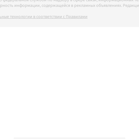
но федеральной службой по надзору в сфере связи, информационных т
товерность информации, содержащейся в рекламных объявлениях. Редак
ные технологии в соответствии с Правилами