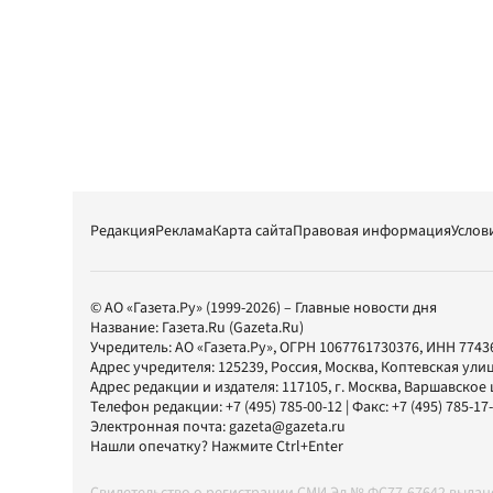
Редакция
Реклама
Карта сайта
Правовая информация
Услов
© АО «Газета.Ру» (1999-2026) – Главные новости дня
Название:
Газета.Ru
(Gazeta.Ru)
Учредитель:
АО «Газета.Ру»
, ОГРН 1067761730376, ИНН 7743
Адрес учредителя: 125239, Россия, Москва, Коптевская улиц
Адрес редакции и издателя:
117105
, г.
Москва
,
Варшавское шо
Телефон редакции:
+7 (495) 785-00-12
| Факс:
+7 (495) 785-17
Электронная почта:
gazeta@gazeta.ru
Нашли опечатку? Нажмите Ctrl+Enter