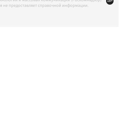
ехнологий и массовых коммуникаций (Роскомнадзор)
18+
ция не предоставляет справочной информации.