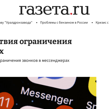
аву "Уралдронзавода"
Проблемы с бензином в России
Кризис с
ствия ограничения
х
граничения звонков в мессенджерах