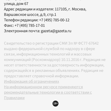
улица, дом 67
Адрес редакции и издателя:
117105
, г.
Москва
,
Варшавское шоссе, д.9, стр.1
Телефон редакции:
+7 (495) 785-00-12
Факс:
+7 (495) 785-17-01
Электронная почта:
gazeta@gazeta.ru
Свидетельство о регистрации СМИ Эл № ФС77-67642
выдано федеральной службой по надзору в сфере
связи, информационных технологий и массовых
коммуникаций (Роскомнадзор) 10.11.2016 г. Редакция не
несет ответственности за достоверность информации,
содержащейся в рекламных объявлениях. Редакция не
предоставляет справочной информации.
Информация об ограничениях
На информационном ресурсе применяются
рекомендательные технологии в соответствии с
Правилами
18+