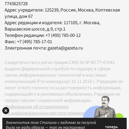
7743625728
Адрес учредителя: 125239, Россия, Москва, Коптевская
улица, дом 67
Адрес редакции и издателя:
117105
, г.
Москва
,
Варшавское шоссе, д.9, стр.1
Телефон редакции:
+7 (495) 785-00-12
Факс:
+7 (495) 785-17-01
Электронная почта:
gazeta@gazeta.ru
Свидетельство о регистрации СМИ Эл № ФС77-67642
выдано федеральной службой по надзору в сфере
связи, информационных технологий и массовых
коммуникаций (Роскомнадзор) 10.11.2016 г. Редакция не
несет ответственности за достоверность информации,
содержащейся в рекламных объявлениях. Редакция не
предоставляет справочной информации.
Информация об ограничениях
На информационном ресурсе применяются
рекомендательные технологии в соответствии с
Знаменитая поза Сталина с ладонью за пазухой
Правилами
была не ради образа — так он маскировал